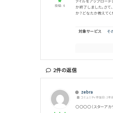
ァイルをアップロード
投稿: 6
か終了しました。さて、
か？どなたか教えてく
対象サービス
そ
2
件の返信
zebra
コミュニティ参加日: 2年
〇〇〇〇（スターアカウントI