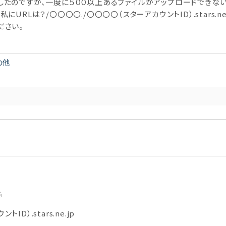
したのですが、一度に５００以上あるファイルがアップロードできな
私にURLは？/〇〇〇〇.
/〇〇〇〇（スターアカウントID）.stars.ne
ださい。
の他
前
D）.stars.ne.jp